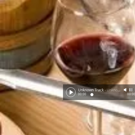
Unknown Track
-
Unknown Artist
00:00
00:0