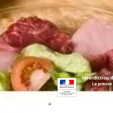
Interdiction 
La preuve de m
CODE DE LA S