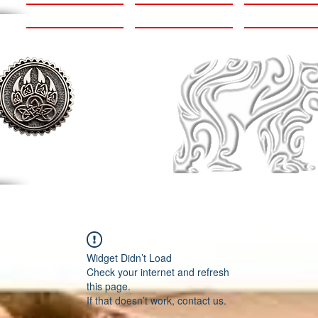
Accueil
Le Staff
Contact
Widget Didn’t Load
Check your internet and refresh
this page.
If that doesn’t work, contact us.